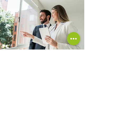
Remise des clés !
Le moment tant attendu est là, après avoir
passé ces quelques mois à vos côtés,
vous allez pouvoir vivre dans la maison de
vos rêves !