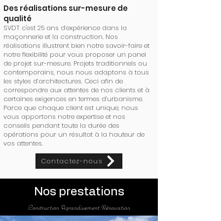
Des réalisations sur-mesure de
qualité
SVDT c'est 25 ans d’expérience dans la
maçonnerie et la construction. Nos
réalisations illustrent bien notre savoir-faire et
notre flexibilité pour vous proposer un panel
de projet sur-mesure. Projets traditionnels ou
contemporains, nous nous adaptons à tous
les styles d’architectures. Ceci afin de
correspondre aux attentes de nos clients et à
certaines exigences en termes d’urbanisme.
Parce que chaque client est unique, nous
vous apportons notre expertise et nos
conseils pendant toute la durée des
opérations pour un résultat à la hauteur de
vos attentes.
Contactez-nous
Nos prestations
Construction Agrandissement Rénovation